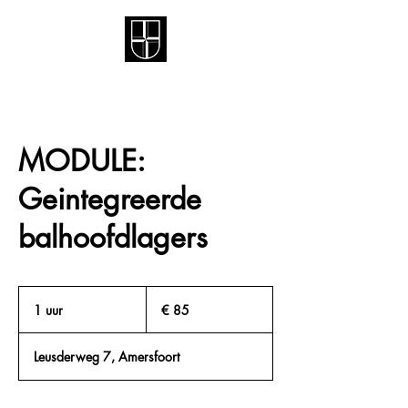
MODULE:
Geintegreerde
balhoofdlagers
85
euro
1 uur
1
€ 85
u
u
Leusderweg 7, Amersfoort