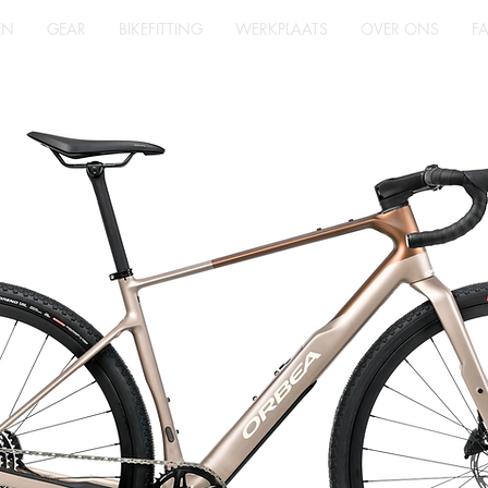
EN
GEAR
BIKEFITTING
WERKPLAATS
OVER ONS
F