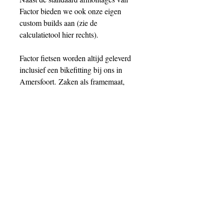
Factor bieden we ook onze eigen
custom builds aan (zie de
calculatietool hier rechts).
Factor fietsen worden altijd geleverd
inclusief een bikefitting bij ons in
Amersfoort. Zaken als framemaat,
cranklengte, stuurbreedte enz. passen
we allemaal aan volgens jouw ideale
houding. Zo weten we zeker dat jouw
Factor perfect bij je past. Iedere
Factor bouwen we zelf op in onze
werkplaats in Amersfoort.
SPECS
Carbon frame en vork
Volledig geintegreerde kabels